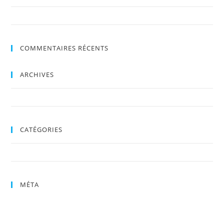
ENTREPOSAGE MOODY – CONDITIONS GÉNÉRALES D’UTILISATION
COMMENTAIRES RÉCENTS
ARCHIVES
octobre 2019
CATÉGORIES
Uncategorized
MÉTA
Connexion
Flux des publications