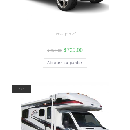
Uncategorized
Voiture
$
725.00
$
950.00
Ajouter au panier
ÉPUISÉ