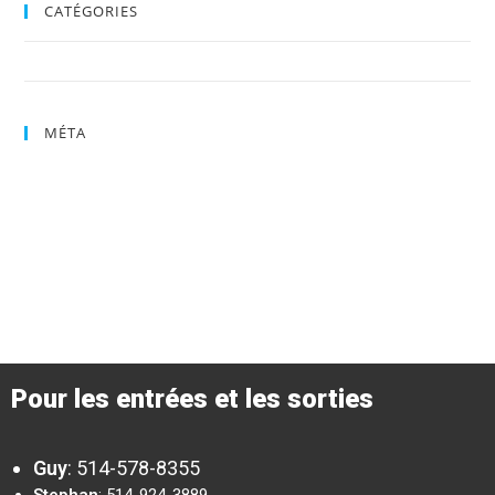
CATÉGORIES
Uncategorized
MÉTA
Connexion
Flux des publications
Flux des commentaires
Site de WordPress-FR
Pour les entrées et les sorties
Guy
:
514-578-8355
Stephan
: 514-924-3889