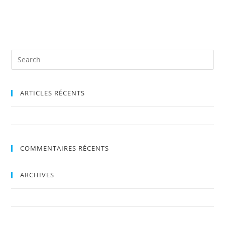
ARTICLES RÉCENTS
ENTREPOSAGE MOODY – CONDITIONS GÉNÉRALES D’UTILISATION
COMMENTAIRES RÉCENTS
ARCHIVES
octobre 2019